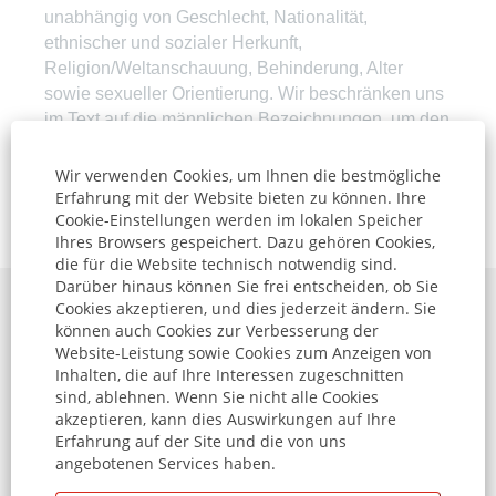
unabhängig von Geschlecht, Nationalität,
ethnischer und sozialer Herkunft,
Religion/Weltanschauung, Behinderung, Alter
sowie sexueller Orientierung. Wir beschränken uns
im Text auf die männlichen Bezeichnungen, um den
Lesefluss zu erleichtern.
Wir verwenden Cookies, um Ihnen die bestmögliche
Erfahrung mit der Website bieten zu können. Ihre
Jetzt bewerben »
Cookie-Einstellungen werden im lokalen Speicher
Ihres Browsers gespeichert. Dazu gehören Cookies,
die für die Website technisch notwendig sind.
Darüber hinaus können Sie frei entscheiden, ob Sie
Cookies akzeptieren, und dies jederzeit ändern. Sie
Datenschutzhinweise
können auch Cookies zur Verbesserung der
Website-Leistung sowie Cookies zum Anzeigen von
Impressum
Inhalten, die auf Ihre Interessen zugeschnitten
sind, ablehnen. Wenn Sie nicht alle Cookies
Jobbörse
akzeptieren, kann dies Auswirkungen auf Ihre
Erfahrung auf der Site und die von uns
angebotenen Services haben.