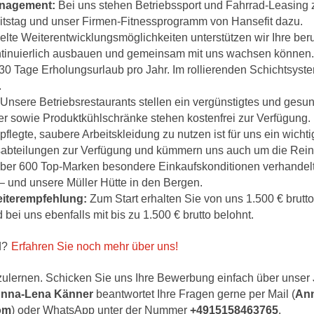
anagement:
Bei uns stehen Betriebssport und Fahrrad-Leasing z
itstag und unser Firmen-Fitnessprogramm von Hansefit dazu.
lte Weiterentwicklungsmöglichkeiten unterstützen wir Ihre beru
ontinuierlich ausbauen und gemeinsam mit uns wachsen können.
30 Tage Erholungsurlaub pro Jahr. Im rollierenden Schichtsyste
.
Unsere Betriebsrestaurants stellen ein vergünstigtes und gesu
r sowie Produktkühlschränke stehen kostenfrei zur Verfügung.
flegte, saubere Arbeitskleidung zu nutzen ist für uns ein wicht
nsabteilungen zur Verfügung und kümmern uns auch um die Rein
ber 600 Top-Marken besondere Einkaufskonditionen verhandelt
– und unsere Müller Hütte in den Bergen.
eiterempfehlung:
Zum Start erhalten Sie von uns 1.500 € brutto
bei uns ebenfalls mit bis zu 1.500 € brutto belohnt.
nd?
Erfahren Sie noch mehr über uns!
zulernen. Schicken Sie uns Ihre Bewerbung einfach über unser 
nna-Lena Känner
beantwortet Ihre Fragen gerne per Mail (
An
om
) oder WhatsApp unter der Nummer
+4915158463765
.