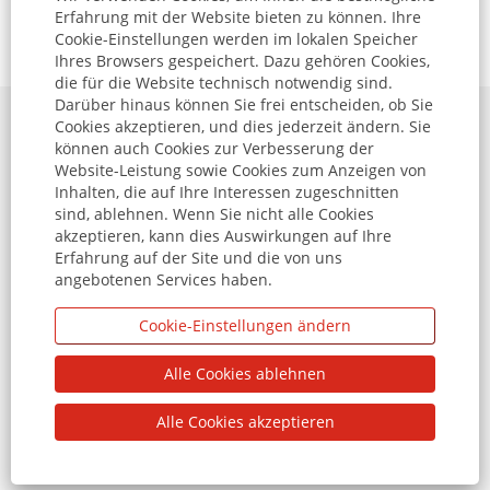
Erfahrung mit der Website bieten zu können. Ihre
Jetzt bewerben »
Cookie-Einstellungen werden im lokalen Speicher
Ihres Browsers gespeichert. Dazu gehören Cookies,
die für die Website technisch notwendig sind.
Darüber hinaus können Sie frei entscheiden, ob Sie
Cookies akzeptieren, und dies jederzeit ändern. Sie
Datenschutzhinweise
können auch Cookies zur Verbesserung der
Website-Leistung sowie Cookies zum Anzeigen von
Impressum
Inhalten, die auf Ihre Interessen zugeschnitten
sind, ablehnen. Wenn Sie nicht alle Cookies
Jobbörse
akzeptieren, kann dies Auswirkungen auf Ihre
Erfahrung auf der Site und die von uns
angebotenen Services haben.
W
W
W
W
Cookie-Einstellungen ändern
i
i
i
i
r
r
r
r
d
d
d
d
Alle Cookies ablehnen
a
a
a
a
u
u
u
u
f
f
f
f
Alle Cookies akzeptieren
e
e
e
e
i
i
i
i
n
n
n
n
© 2026 Unternehmensgruppe Theo Müller
e
e
e
e
r
r
r
r