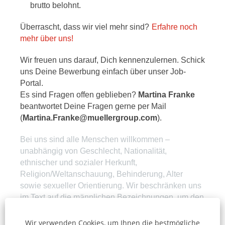
brutto belohnt.
Überrascht, dass wir viel mehr sind?
Erfahre noch
mehr über uns!
Wir freuen uns darauf, Dich kennenzulernen. Schick
uns Deine Bewerbung einfach über unser Job-
Portal.
Es sind Fragen offen geblieben?
Martina Franke
beantwortet Deine Fragen gerne per Mail
(
Martina.Franke@muellergroup.com
).
Bei uns sind alle Menschen willkommen –
unabhängig von Geschlecht, Nationalität,
ethnischer und sozialer Herkunft,
Religion/Weltanschauung, Behinderung, Alter
sowie sexueller Orientierung. Wir beschränken uns
im Text auf die männlichen Bezeichnungen, um den
Lesefluss zu erleichtern.
Wir verwenden Cookies, um Ihnen die bestmögliche