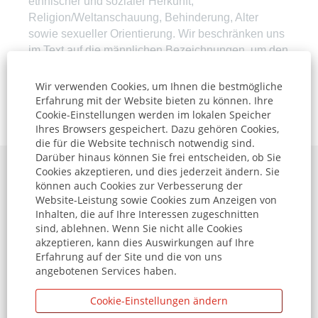
ethnischer und sozialer Herkunft,
Religion/Weltanschauung, Behinderung, Alter
sowie sexueller Orientierung. Wir beschränken uns
im Text auf die männlichen Bezeichnungen, um den
Lesefluss zu erleichtern.
Wir verwenden Cookies, um Ihnen die bestmögliche
Erfahrung mit der Website bieten zu können. Ihre
Jetzt bewerben »
Cookie-Einstellungen werden im lokalen Speicher
Ihres Browsers gespeichert. Dazu gehören Cookies,
die für die Website technisch notwendig sind.
Darüber hinaus können Sie frei entscheiden, ob Sie
Cookies akzeptieren, und dies jederzeit ändern. Sie
Datenschutzhinweise
können auch Cookies zur Verbesserung der
Website-Leistung sowie Cookies zum Anzeigen von
Impressum
Inhalten, die auf Ihre Interessen zugeschnitten
sind, ablehnen. Wenn Sie nicht alle Cookies
Jobbörse
akzeptieren, kann dies Auswirkungen auf Ihre
Erfahrung auf der Site und die von uns
angebotenen Services haben.
W
W
W
W
Cookie-Einstellungen ändern
i
i
i
i
r
r
r
r