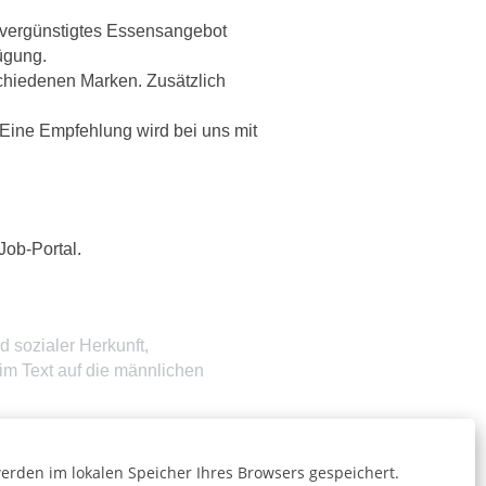
n vergünstigtes Essensangebot
ügung.
chiedenen Marken. Zusätzlich
Eine Empfehlung wird bei uns mit
Job-Portal.
 sozialer Herkunft,
im Text auf die männlichen
Jetzt bewerben »
erden im lokalen Speicher Ihres Browsers gespeichert.