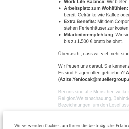
Work-Life-Balance:
Wir bieten
Arbeitsplatz zum Wohlfühlen:
bereit, Getränke wie Kaffee od
Extra Benefits:
Mit dem Corpora
stehen Ferienhäuser zur kosten
Mitarbeiterempfehlung:
Wir si
bis zu 1.500 € brutto belohnt.
Überrascht, dass wir viel mehr si
Wir freuen uns darauf, Sie kennen
Es sind Fragen offen geblieben?
A
(
Azize.Yeniocak@muellergroup
Bei uns sind alle Menschen willko
Religion/Weltanschauung, Behinder
Bezeichnungen, um den Lesefluss z
Wir verwenden Cookies, um Ihnen die bestmögliche Erfahru