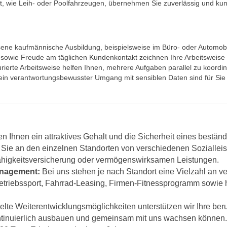
ät, wie Leih- oder Poolfahrzeugen, übernehmen Sie zuverlässig und kun
ene kaufmännische Ausbildung, beispielsweise im Büro‑ oder Automobi
en sowie Freude am täglichen Kundenkontakt zeichnen Ihre Arbeitsweise
urierte Arbeitsweise helfen Ihnen, mehrere Aufgaben parallel zu koordin
 ein verantwortungsbewusster Umgang mit sensiblen Daten sind für Sie 
en Ihnen ein attraktives Gehalt und die Sicherheit eines bestän
 Sie an den einzelnen Standorten von verschiedenen Sozialleis
fähigkeitsversicherung oder vermögenswirksamen Leistungen.
anagement:
Bei uns stehen je nach Standort eine Vielzahl an 
iebssport, Fahrrad-Leasing, Firmen-Fitnessprogramm sowie h
lte Weiterentwicklungsmöglichkeiten unterstützen wir Ihre beru
ontinuierlich ausbauen und gemeinsam mit uns wachsen können.