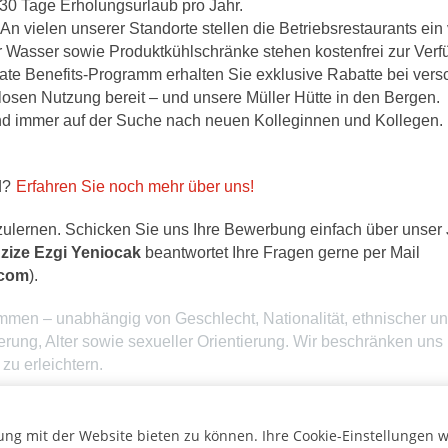
 30 Tage Erholungsurlaub pro Jahr.
An vielen unserer Standorte stellen die Betriebsrestaurants ei
er Wasser sowie Produktkühlschränke stehen kostenfrei zur Verf
te Benefits-Programm erhalten Sie exklusive Rabatte bei vers
losen Nutzung bereit – und unsere Müller Hütte in den Bergen.
nd immer auf der Suche nach neuen Kolleginnen und Kollegen. 
nd?
Erfahren Sie noch mehr über uns!
zulernen. Schicken Sie uns Ihre Bewerbung einfach über unser 
zize Ezgi Yeniocak
beantwortet Ihre Fragen gerne per Mail
.com
).
mmen – unabhängig von Geschlecht, Nationalität, ethnischer und
ung, Alter sowie sexueller Orientierung. Wir beschränken uns 
u erleichtern.
ng mit der Website bieten zu können. Ihre Cookie-Einstellungen w