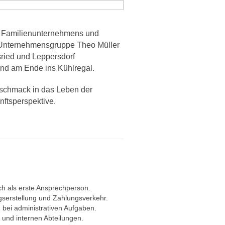
en Familienunternehmens und
er Unternehmensgruppe Theo Müller
sried und Leppersdorf
 und am Ende ins Kühlregal.
eschmack in das Leben der
nftsperspektive.
ch als erste Ansprechperson.
gserstellung und Zahlungsverkehr.
g bei administrativen Aufgaben.
t und internen Abteilungen.