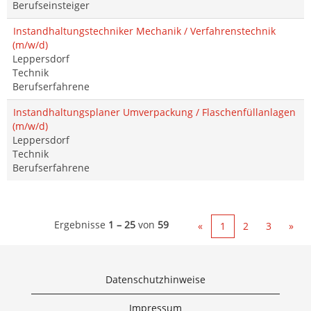
Berufseinsteiger
Instandhaltungstechniker Mechanik / Verfahrenstechnik
(m/w/d)
Leppersdorf
Technik
Berufserfahrene
Instandhaltungsplaner Umverpackung / Flaschenfüllanlagen
(m/w/d)
Leppersdorf
Technik
Berufserfahrene
Ergebnisse
1 – 25
von
59
«
1
2
3
»
Datenschutzhinweise
Impressum