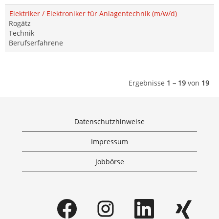
Elektriker / Elektroniker für Anlagentechnik (m/w/d)
Rogätz
Technik
Berufserfahrene
Ergebnisse
1 – 19
von
19
Datenschutzhinweise
Impressum
Jobbörse
W
W
W
W
i
i
i
i
r
r
r
r